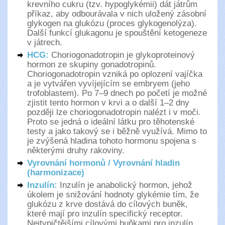
krevního cukru (tzv. hypoglykémii) dát játrům
příkaz, aby odbourávala v nich uložený zásobní
glykogen na glukózu (proces glykogenolýza).
Další funkcí glukagonu je spouštění ketogeneze
v játrech.
HCG:
Choriogonadotropin je glykoproteinový
hormon ze skupiny gonadotropinů.
Choriogonadotropin vzniká po oplození vajíčka
a je vytvářen vyvíjejícím se embryem (jeho
trofoblastem). Po 7–9 dnech po početí je možné
zjistit tento hormon v krvi a o další 1–2 dny
později lze choriogonadotropin nalézt i v moči.
Proto se jedná o ideální látku pro těhotenské
testy a jako takový se i běžně využívá. Mimo to
je zvýšená hladina tohoto hormonu spojena s
některými druhy rakoviny.
Vyrovnání hormonů / Vyrovnání hladin
(harmonizace)
Inzulín:
Inzulín je anabolický hormon, jehož
úkolem je snižování hodnoty glykémie tím, že
glukózu z krve dostává do cílových buněk,
které mají pro inzulín specifický receptor.
Nejtypičtějšími cílovými buňkami pro inzulín