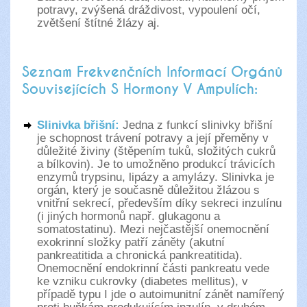
potravy, zvýšená dráždivost, vypoulení očí,
zvětšení štítné žlázy aj.
Seznam Frekvenčních Informací Orgánů
Souvisejících S Hormony V Ampulích:
Slinivka břišní:
Jedna z funkcí slinivky břišní
je schopnost trávení potravy a její přeměny v
důležité živiny (štěpením tuků, složitých cukrů
a bílkovin). Je to umožněno produkcí trávicích
enzymů trypsinu, lipázy a amylázy. Slinivka je
orgán, který je současně důležitou žlázou s
vnitřní sekrecí, především díky sekreci inzulínu
(i jiných hormonů např. glukagonu a
somatostatinu). Mezi nejčastější onemocnění
exokrinní složky patří záněty (akutní
pankreatitida a chronická pankreatitida).
Onemocnění endokrinní části pankreatu vede
ke vzniku cukrovky (diabetes mellitus), v
případě typu I jde o autoimunitní zánět namířený