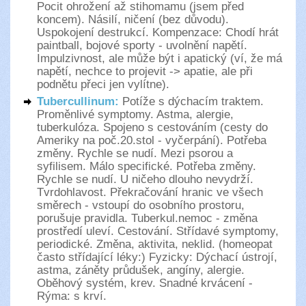
Pocit ohrožení až stihomamu (jsem před
koncem). Násilí, ničení (bez důvodu).
Uspokojení destrukcí. Kompenzace: Chodí hrát
paintball, bojové sporty - uvolnění napětí.
Impulzivnost, ale může být i apatický (ví, že má
napětí, nechce to projevit -> apatie, ale při
podnětu přeci jen vylítne).
Tubercullinum:
Potíže s dýchacím traktem.
Proměnlivé symptomy. Astma, alergie,
tuberkulóza. Spojeno s cestováním (cesty do
Ameriky na poč.20.stol - vyčerpání). Potřeba
změny. Rychle se nudí. Mezi psorou a
syfilisem. Málo specifické. Potřeba změny.
Rychle se nudí. U ničeho dlouho nevydrží.
Tvrdohlavost. Překračování hranic ve všech
směrech - vstoupí do osobního prostoru,
porušuje pravidla. Tuberkul.nemoc - změna
prostředí uleví. Cestování. Střídavé symptomy,
periodické. Změna, aktivita, neklid. (homeopat
často střídající léky:) Fyzicky: Dýchací ústrojí,
astma, záněty průdušek, angíny, alergie.
Oběhový systém, krev. Snadné krvácení -
Rýma: s krví.