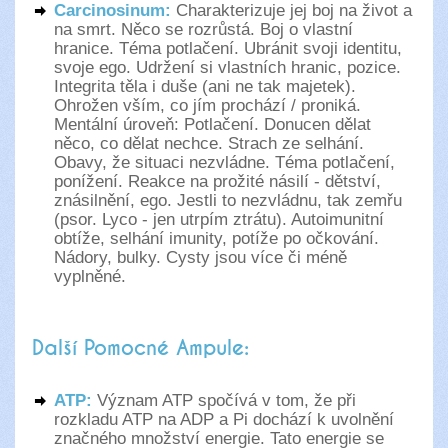
Carcinosinum:
Charakterizuje jej boj na život a
na smrt. Něco se rozrůstá. Boj o vlastní
hranice. Téma potlačení. Ubránit svoji identitu,
svoje ego. Udržení si vlastních hranic, pozice.
Integrita těla i duše (ani ne tak majetek).
Ohrožen vším, co jím prochází / proniká.
Mentální úroveň: Potlačení. Donucen dělat
něco, co dělat nechce. Strach ze selhání.
Obavy, že situaci nezvládne. Téma potlačení,
ponížení. Reakce na prožité násilí - dětství,
znásilnění, ego. Jestli to nezvládnu, tak zemřu
(psor. Lyco - jen utrpím ztrátu). Autoimunitní
obtíže, selhání imunity, potíže po očkování.
Nádory, bulky. Cysty jsou více či méně
vyplněné.
Další Pomocné Ampule:
ATP:
Význam ATP spočívá v tom, že při
rozkladu ATP na ADP a Pi dochází k uvolnění
značného množství energie. Tato energie se