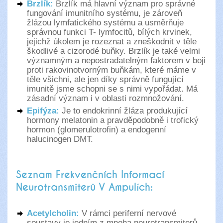
Brzlík:
Brzlík má hlavní význam pro správné
fungování imunitního systému, je zároveň
žlázou lymfatického systému a usměrňuje
správnou funkci T- lymfocitů, bílých krvinek,
jejichž úkolem je rozeznat a zneškodnit v těle
škodlivé a cizorodé buňky. Brzlík je také velmi
významným a nepostradatelným faktorem v boji
proti rakovinotvorným buňkám, které máme v
těle všichni, ale jen díky správně fungující
imunitě jsme schopni se s nimi vypořádat. Má
zásadní význam i v oblasti rozmnožování.
Epifýza:
Je to endokrinní žláza produkující
hormony melatonin a pravděpodobně i trofický
hormon (glomerulotrofin) a endogenní
halucinogen DMT.
Seznam Frekvenčních Informací
Neurotransmiterů V Ampulích:
Acetylcholin:
V rámci periferní nervové
soustavy je jedním z mnoha neurotransmiterů