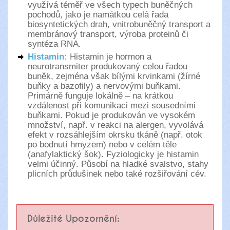
využívá téměř ve všech typech buněčných
pochodů, jako je namátkou celá řada
biosyntetických drah, vnitrobuněčný transport a
membránový transport, výroba proteinů či
syntéza RNA.
Histamin:
Histamin je hormon a
neurotransmiter produkovaný celou řadou
buněk, zejména však bílými krvinkami (žírné
buňky a bazofily) a nervovými buňkami.
Primárně funguje lokálně – na krátkou
vzdálenost při komunikaci mezi sousedními
buňkami. Pokud je produkován ve vysokém
množství, např. v reakci na alergen, vyvolává
efekt v rozsáhlejším okrsku tkáně (např. otok
po bodnutí hmyzem) nebo v celém těle
(anafylaktický šok). Fyziologicky je histamin
velmi účinný. Působí na hladké svalstvo, stahy
plicních průdušinek nebo také rozšiřování cév.
Důležité Upozornění: