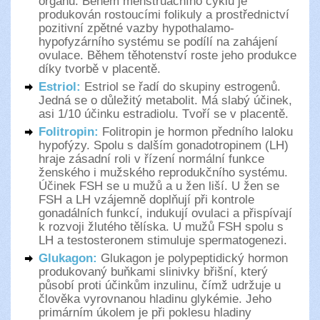
orgánů. Během menstruačního cyklu je
produkován rostoucími folikuly a prostřednictví
pozitivní zpětné vazby hypothalamo-
hypofyzárního systému se podílí na zahájení
ovulace. Během těhotenství roste jeho produkce
díky tvorbě v placentě.
Estriol:
Estriol se řadí do skupiny estrogenů.
Jedná se o důležitý metabolit. Má slabý účinek,
asi 1/10 účinku estradiolu. Tvoří se v placentě.
Folitropin:
Folitropin je hormon předního laloku
hypofýzy. Spolu s dalším gonadotropinem (LH)
hraje zásadní roli v řízení normální funkce
ženského i mužského reprodukčního systému.
Účinek FSH se u mužů a u žen liší. U žen se
FSH a LH vzájemně doplňují při kontrole
gonadálních funkcí, indukují ovulaci a přispívají
k rozvoji žlutého tělíska. U mužů FSH spolu s
LH a testosteronem stimuluje spermatogenezi.
Glukagon:
Glukagon je polypeptidický hormon
produkovaný buňkami slinivky břišní, který
působí proti účinkům inzulinu, čímž udržuje u
člověka vyrovnanou hladinu glykémie. Jeho
primárním úkolem je při poklesu hladiny