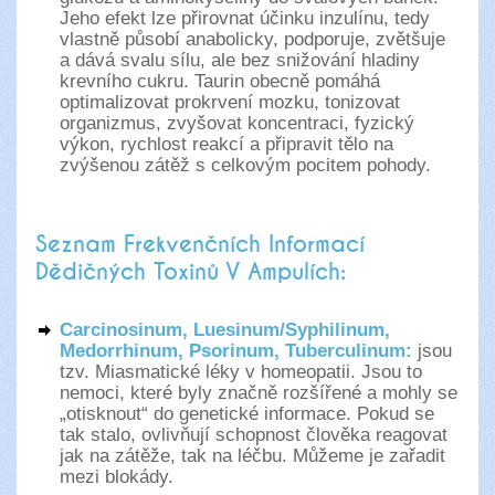
Jeho efekt lze přirovnat účinku inzulínu, tedy
vlastně působí anabolicky, podporuje, zvětšuje
a dává svalu sílu, ale bez snižování hladiny
krevního cukru. Taurin obecně pomáhá
optimalizovat prokrvení mozku, tonizovat
organizmus, zvyšovat koncentraci, fyzický
výkon, rychlost reakcí a připravit tělo na
zvýšenou zátěž s celkovým pocitem pohody.
Seznam Frekvenčních Informací
Dědičných Toxinů V Ampulích:
Carcinosinum, Luesinum/Syphilinum,
Medorrhinum, Psorinum, Tuberculinum:
jsou
tzv. Miasmatické léky v homeopatii. Jsou to
nemoci, které byly značně rozšířené a mohly se
„otisknout“ do genetické informace. Pokud se
tak stalo, ovlivňují schopnost člověka reagovat
jak na zátěže, tak na léčbu. Můžeme je zařadit
mezi blokády.