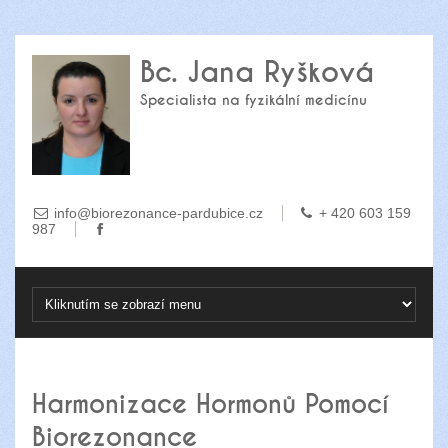
Bc. Jana Ryšková
Specialista na fyzikální medicínu
info@biorezonance-pardubice.cz
+ 420 603 159
987
Harmonizace Hormonů Pomocí
Biorezonance