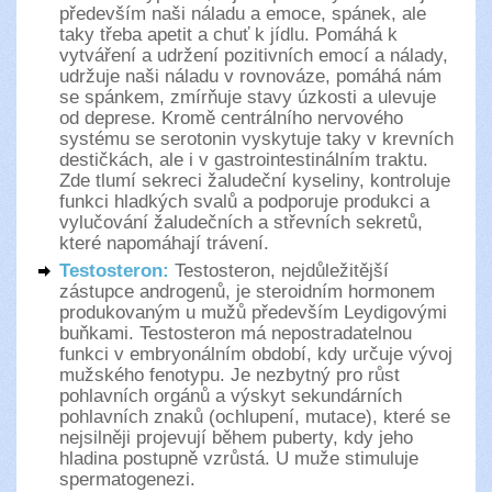
především naši náladu a emoce, spánek, ale
taky třeba apetit a chuť k jídlu. Pomáhá k
vytváření a udržení pozitivních emocí a nálady,
udržuje naši náladu v rovnováze, pomáhá nám
se spánkem, zmírňuje stavy úzkosti a ulevuje
od deprese. Kromě centrálního nervového
systému se serotonin vyskytuje taky v krevních
destičkách, ale i v gastrointestinálním traktu.
Zde tlumí sekreci žaludeční kyseliny, kontroluje
funkci hladkých svalů a podporuje produkci a
vylučování žaludečních a střevních sekretů,
které napomáhají trávení.
Testosteron:
Testosteron, nejdůležitější
zástupce androgenů, je steroidním hormonem
produkovaným u mužů především Leydigovými
buňkami. Testosteron má nepostradatelnou
funkci v embryonálním období, kdy určuje vývoj
mužského fenotypu. Je nezbytný pro růst
pohlavních orgánů a výskyt sekundárních
pohlavních znaků (ochlupení, mutace), které se
nejsilněji projevují během puberty, kdy jeho
hladina postupně vzrůstá. U muže stimuluje
spermatogenezi.