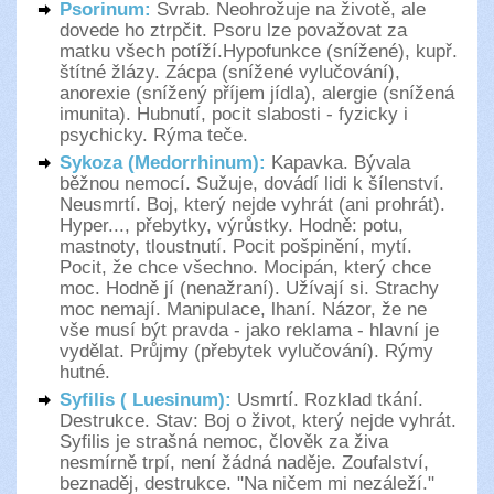
Psorinum:
Svrab. Neohrožuje na životě, ale
dovede ho ztrpčit. Psoru lze považovat za
matku všech potíží.Hypofunkce (snížené), kupř.
štítné žlázy. Zácpa (snížené vylučování),
anorexie (snížený příjem jídla), alergie (snížená
imunita). Hubnutí, pocit slabosti - fyzicky i
psychicky. Rýma teče.
Sykoza (Medorrhinum):
Kapavka. Bývala
běžnou nemocí. Sužuje, dovádí lidi k šílenství.
Neusmrtí. Boj, který nejde vyhrát (ani prohrát).
Hyper..., přebytky, výrůstky. Hodně: potu,
mastnoty, tloustnutí. Pocit pošpinění, mytí.
Pocit, že chce všechno. Mocipán, který chce
moc. Hodně jí (nenažraní). Užívají si. Strachy
moc nemají. Manipulace, lhaní. Názor, že ne
vše musí být pravda - jako reklama - hlavní je
vydělat. Průjmy (přebytek vylučování). Rýmy
hutné.
Syfilis ( Luesinum):
Usmrtí. Rozklad tkání.
Destrukce. Stav: Boj o život, který nejde vyhrát.
Syfilis je strašná nemoc, člověk za živa
nesmírně trpí, není žádná naděje. Zoufalství,
beznaděj, destrukce. "Na ničem mi nezáleží."