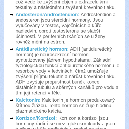
což vede ke zvýšení objemu extracelulární
tekutiny a následnému zvýšení krevního tlaku.
Andosteron/Androstendion:
Androstendion a
andosteron jsou steroidní hormony. Jsou
vylučovány v testes, vaječnících a kůře
nadledvin, oproti testosteronu se slabší
účinností. V periferních tkáních se u ženy
rovněž mění na estron.
Antidiuretický hormon:
ADH (antidiuretický
hormon) je neurosekreční hormon
syntetizovaný jádrem hypothalamu. Základní
fyziologickou funkcí antidiuretického hormonu je
resorbce vody v ledvinách, čímž umožňuje
zvýšení příjmu tekutin a nárůst krevního tlaku.
ADH zvyšuje propustnost buněk konce
distálních tubulů a sběrných kanálků pro vodu a
tím její retenci v těle.
Kalcitonin:
Kalcitonin je hormon produkovaný
štítnou žlázou. Tento hormon snižuje hladinu
plazmatického kalcia.
Kortizon/Kortizol:
Kortizon a kortizol jsou
hormony řadící se mezi glukokortikoidy a jsou