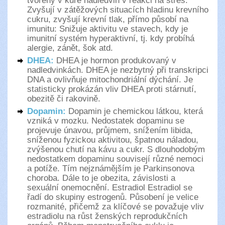
tvořeny v kůře nadledvin v reakci na stres.
Zvyšují v zátěžových situacích hladinu krevního
cukru, zvyšují krevní tlak, přímo působí na
imunitu: Snižuje aktivitu ve stavech, kdy je
imunitní systém hyperaktivní, tj. kdy probíhá
alergie, zánět, šok atd.
DHEA:
DHEA je hormon produkovaný v
nadledvinkách. DHEA je nezbytný při transkripci
DNA a ovlivňuje mitochondriální dýchání. Je
statisticky prokázán vliv DHEA proti stárnutí,
obezitě či rakovině.
Dopamin:
Dopamin je chemickou látkou, která
vzniká v mozku. Nedostatek dopaminu se
projevuje únavou, průjmem, snížením libida,
sníženou fyzickou aktivitou, špatnou náladou,
zvýšenou chutí na kávu a cukr. S dlouhodobým
nedostatkem dopaminu souvisejí různé nemoci
a potíže. Tím nejznámějším je Parkinsonova
choroba. Dále to je obezita, závislosti a
sexuální onemocnění. Estradiol Estradiol se
řadí do skupiny estrogenů. Působení je velice
rozmanité, přičemž za klíčové se považuje vliv
estradiolu na růst ženských reprodukčních