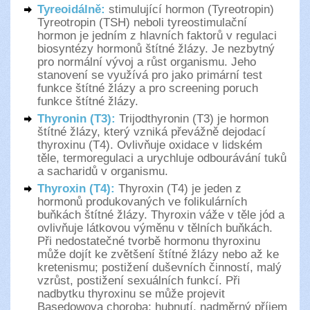
Tyreoidálně:
stimulující hormon (Tyreotropin)
Tyreotropin (TSH) neboli tyreostimulační
hormon je jedním z hlavních faktorů v regulaci
biosyntézy hormonů štítné žlázy. Je nezbytný
pro normální vývoj a růst organismu. Jeho
stanovení se využívá pro jako primární test
funkce štítné žlázy a pro screening poruch
funkce štítné žlázy.
Thyronin (T3):
Trijodthyronin (T3) je hormon
štítné žlázy, který vzniká převážně dejodací
thyroxinu (T4). Ovlivňuje oxidace v lidském
těle, termoregulaci a urychluje odbourávání tuků
a sacharidů v organismu.
Thyroxin (T4):
Thyroxin (T4) je jeden z
hormonů produkovaných ve folikulárních
buňkách štítné žlázy. Thyroxin váže v těle jód a
ovlivňuje látkovou výměnu v tělních buňkách.
Při nedostatečné tvorbě hormonu thyroxinu
může dojít ke zvětšení štítné žlázy nebo až ke
kretenismu; postižení duševních činností, malý
vzrůst, postižení sexuálních funkcí. Při
nadbytku thyroxinu se může projevit
Basedowova choroba; hubnutí, nadměrný příjem