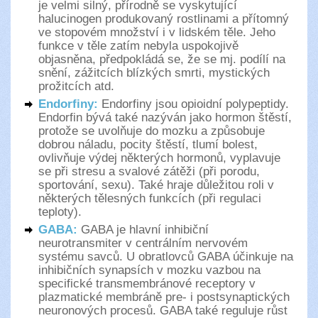
je velmi silný, přírodně se vyskytující
halucinogen produkovaný rostlinami a přítomný
ve stopovém množství i v lidském těle. Jeho
funkce v těle zatím nebyla uspokojivě
objasněna, předpokládá se, že se mj. podílí na
snění, zážitcích blízkých smrti, mystických
prožitcích atd.
Endorfiny:
Endorfiny jsou opioidní polypeptidy.
Endorfin bývá také nazýván jako hormon štěstí,
protože se uvolňuje do mozku a způsobuje
dobrou náladu, pocity štěstí, tlumí bolest,
ovlivňuje výdej některých hormonů, vyplavuje
se při stresu a svalové zátěži (při porodu,
sportování, sexu). Také hraje důležitou roli v
některých tělesných funkcích (při regulaci
teploty).
GABA:
GABA je hlavní inhibiční
neurotransmiter v centrálním nervovém
systému savců. U obratlovců GABA účinkuje na
inhibičních synapsích v mozku vazbou na
specifické transmembránové receptory v
plazmatické membráně pre- i postsynaptických
neuronových procesů. GABA také reguluje růst