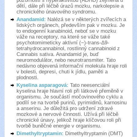
pozornosti s hyperaktivitou (ADHD) zejména u
dětí, dále při léčbě úrazů mozku, narkolepsie a
chronického únavového syndromu.
Anandamid:
Nalézá se v některých zvířecích a
lidských orgánech, především pak v mozku. Je
to endogenní kanabinoid, neboť se v mozku
váže na receptory, na které se váže také
psychotomimeticky aktivní (−)-trans-Δ9-
tetrahydrocannabinol, rostlinný cannabinoid z
Cannabis sativa. Anandamid je, buď
neuromodulátor, nebo neurotransmiter. Tato
nedávno objevená informační molekula hraje roli
v bolesti, depresi, chuti k jídlu, paměti a
plodnosti.
Kyselina asparagová:
Tato neesenciální
kyselina hraje hlavní roli při látkové přeměně v
organismu. Je součástí močovinového cyklu a
podílí se na tvorbě purinů, pyrimidinů, karnosinu
a anserinu. Je důležitá pro udržení zdravé
mozkové a nervové činnosti. Užívá při léčbě
chronické únavy, jelikož hraje klíčovou roli při
tvorbě buněčné energie v organismu.
Dimethyltryptamin:
Dimethyltryptamin (DMT)