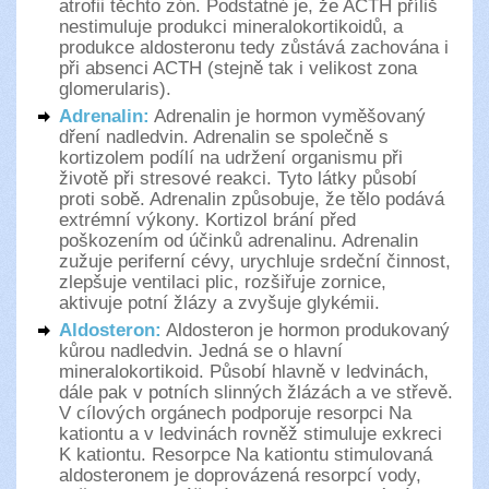
atrofii těchto zón. Podstatné je, že ACTH příliš
nestimuluje produkci mineralokortikoidů, a
produkce aldosteronu tedy zůstává zachována i
při absenci ACTH (stejně tak i velikost zona
glomerularis).
Adrenalin:
Adrenalin je hormon vyměšovaný
dření nadledvin. Adrenalin se společně s
kortizolem podílí na udržení organismu při
životě při stresové reakci. Tyto látky působí
proti sobě. Adrenalin způsobuje, že tělo podává
extrémní výkony. Kortizol brání před
poškozením od účinků adrenalinu. Adrenalin
zužuje periferní cévy, urychluje srdeční činnost,
zlepšuje ventilaci plic, rozšiřuje zornice,
aktivuje potní žlázy a zvyšuje glykémii.
Aldosteron:
Aldosteron je hormon produkovaný
kůrou nadledvin. Jedná se o hlavní
mineralokortikoid. Působí hlavně v ledvinách,
dále pak v potních slinných žlázách a ve střevě.
V cílových orgánech podporuje resorpci Na
kationtu a v ledvinách rovněž stimuluje exkreci
K kationtu. Resorpce Na kationtu stimulovaná
aldosteronem je doprovázená resorpcí vody,