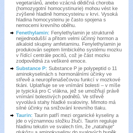
vegetariánů, anebo vzácná dědičná choroba
(homozygotní homocystinurie) mohou vést ke
zvýšené hladině homocysteinu v krvi. Vysoká
hladina homocysteinu je často spojena s
nemocemi krevního oběhu.
Fenethylamin:
Fenylethylamin je strukturně
nejjednodušší a přitom velmi účinný hormon a
alkaloid skupiny amfetaminu. Fenylethylamin je
produkován septem limbického systému mozku
v řídící centrále pocitů, což je část mozku
zodpovědná za veškeré emoce.
Substance P:
Substance P je polypeptid o 11
aminokyselinách s hormonálními účinky ve
střevě a neuropřenašečovou funkcí v mozkové
tkáni. Uplatňuje se ve vnímání bolesti – v míše
je typická pro C vlákna, jež se umožňují právě
vnímání bolestivých podnětů. Ve střevě
vyvolává stahy hladké svaloviny. Mimoto má
silné účinky na snižování krevního tlaku.
Taurin:
Taurin patří mezi organické kyseliny a
jde o významnou složku žluči. Taurin reguluje
hladinu tekutin ve svalech tím, že „natahuje“
glukózu a aminokyseliny do svalových buněk.