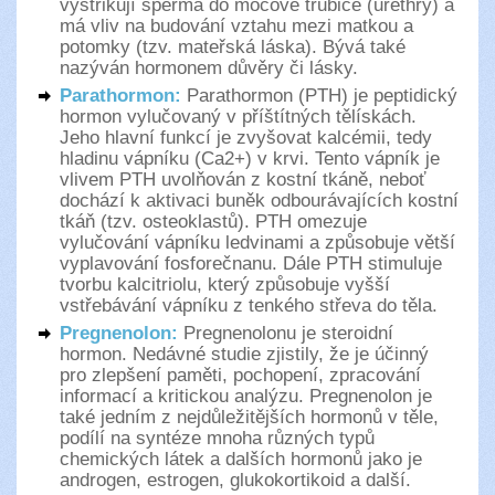
vystřikují sperma do močové trubice (urethry) a
má vliv na budování vztahu mezi matkou a
potomky (tzv. mateřská láska). Bývá také
nazýván hormonem důvěry či lásky.
Parathormon:
Parathormon (PTH) je peptidický
hormon vylučovaný v příštítných tělískách.
Jeho hlavní funkcí je zvyšovat kalcémii, tedy
hladinu vápníku (Ca2+) v krvi. Tento vápník je
vlivem PTH uvolňován z kostní tkáně, neboť
dochází k aktivaci buněk odbourávajících kostní
tkáň (tzv. osteoklastů). PTH omezuje
vylučování vápníku ledvinami a způsobuje větší
vyplavování fosforečnanu. Dále PTH stimuluje
tvorbu kalcitriolu, který způsobuje vyšší
vstřebávání vápníku z tenkého střeva do těla.
Pregnenolon:
Pregnenolonu je steroidní
hormon. Nedávné studie zjistily, že je účinný
pro zlepšení paměti, pochopení, zpracování
informací a kritickou analýzu. Pregnenolon je
také jedním z nejdůležitějších hormonů v těle,
podílí na syntéze mnoha různých typů
chemických látek a dalších hormonů jako je
androgen, estrogen, glukokortikoid a další.