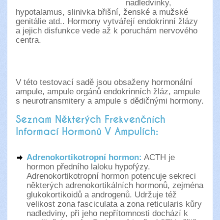
nadledvinky,
hypotalamus, slinivka břišní, ženské a mužské
genitálie atd.. Hormony vytvářejí endokrinní žlázy
a jejich disfunkce vede až k poruchám nervového
centra.
V této testovací sadě jsou obsaženy hormonální
ampule, ampule orgánů endokrinních žláz, ampule
s neurotransmitery a ampule s dědičnými hormony.
Seznam Některých Frekvenčních
Informací Hormonů V Ampulích:
Adrenokortikotropní hormon:
ACTH je
hormon předního laloku hypofýzy.
Adrenokortikotropní hormon potencuje sekreci
některých adrenokortikálních hormonů, zejména
glukokortikoidů a androgenů. Udržuje též
velikost zona fasciculata a zona reticularis kůry
nadledviny, při jeho nepřítomnosti dochází k