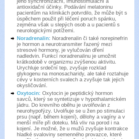
jeho synchronizační, imunostimulační a
antioxidační účinky. Podávání melatoninu
pacientům na klinikách potvrdilo, že může být s
úspěchem použit při léčení poruch spánku,
zejména však u slepých osob a u pacientů s
neurologickými potížemi.
Noradrenalin:
Noradrenalin či také norepinefrin
je hormon a neurotransmiter řazený mezi
stresové hormony, je vylučován dření
nadledvin. Funkcí noradrenalinu je umožnit
krátkodobě v organizmu zvýšenou aktivitu.
Urychluje srdeční tep, zvyšuje rozklad
glykogenu na monosacharidy, ale také roztahuje
cévy v kosterních svalech a zvyšuje tak jejich
okysličování.
Oxytocin:
Oxytocin je peptidický hormon
savců, který se syntetizuje v hypothalamickém
jádru. Do krevního oběhu je uvolňován z
neurohypofýzy. Uvolňuje se u žen po stimulaci
prsu (např. během kojení), dělohy a vagíny a v
menší míře při doteku. Má vliv na porod i na
kojení. Je možné, že u mužů zvyšuje kontrakce
hladké svaloviny semenného provazce, které