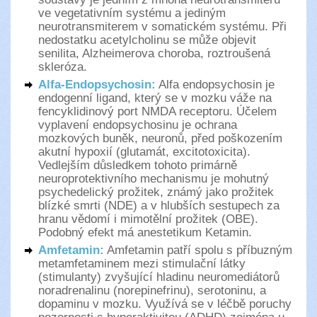
ve vegetativním systému a jediným
neurotransmiterem v somatickém systému. Při
nedostatku acetylcholinu se může objevit
senilita, Alzheimerova choroba, roztroušená
skleróza.
Alfa-Endopsychosin:
Alfa endopsychosin je
endogenní ligand, který se v mozku váže na
fencyklidinový port NMDA receptoru. Účelem
vyplavení endopsychosinu je ochrana
mozkových buněk, neuronů, před poškozením
akutní hypoxií (glutamát, excitotoxicita).
Vedlejším důsledkem tohoto primárně
neuroprotektivního mechanismu je mohutný
psychedelický prožitek, známý jako prožitek
blízké smrti (NDE) a v hlubších sestupech za
hranu vědomí i mimotělní prožitek (OBE).
Podobný efekt má anestetikum Ketamin.
Amfetamin:
Amfetamin patří spolu s příbuzným
metamfetaminem mezi stimulační látky
(stimulanty) zvyšující hladinu neuromediátorů
noradrenalinu (norepinefrinu), serotoninu, a
dopaminu v mozku. Využívá se v léčbě poruchy